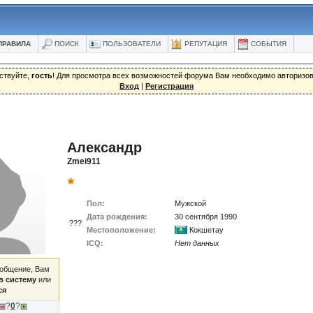
ПРАВИЛА
ПОИСК
ПОЛЬЗОВАТЕЛИ
РЕПУТАЦИЯ
СОБЫТИЯ
ствуйте,
гость
! Для просмотра всех возможностей форума Вам необходимо авторизов
Вход
|
Регистрация
Александр
Zmei911
Пол:
Мужской
Дата рождения:
30 сентября 1990
???
Местоположение:
Кокшетау
ICQ:
Нет данных
ообщение, Вам
в систему
или
ся
?
0
?