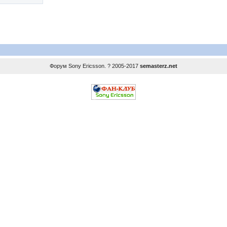
Форум
Sony Ericsson
. ? 2005-2017
semasterz.net