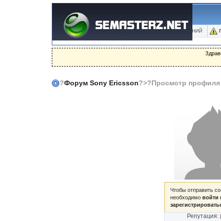
ФОРУМ
БЛОГИ
ФОТО
БАЗА ЗНАНИЙ
Здрав
?
Форум Sony Ericsson
?>?Просмотр профиля
Чтобы отправить с
необходимо
войти 
зарегистрировать
Репутация: