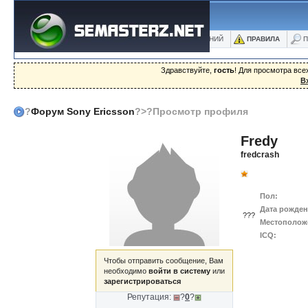
ФОРУМ
БЛОГИ
ФОТО
БАЗА ЗНАНИЙ
ПРАВИЛА
П
Здравствуйте,
гость
! Для просмотра вс
В
?
Форум Sony Ericsson
?>?Просмотр профиля
Fredy
fredcrash
Пол:
Дата рожден
???
Местополож
ICQ:
Чтобы отправить сообщение, Вам
необходимо
войти в систему
или
зарегистрироваться
Репутация:
?
0
?