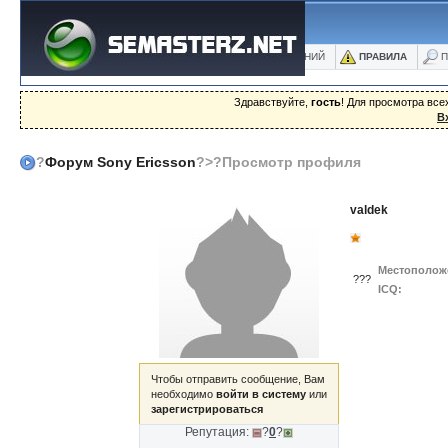
ФОРУМ
БЛОГИ
ФОТО
БАЗА ЗНАНИЙ
ПРАВИЛА
П
Здравствуйте,
гость
! Для просмотра вс
В
?
Форум Sony Ericsson
?>?Просмотр профиля
valdek
Местополож
???
ICQ:
Чтобы отправить сообщение, Вам
необходимо
войти в систему
или
зарегистрироваться
Репутация:
?
0
?