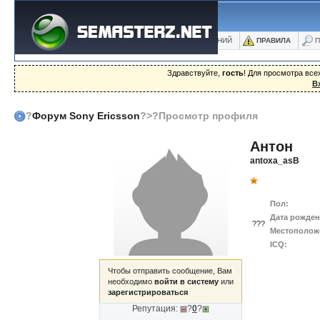
ФОРУМ
БЛОГИ
ФОТО
БАЗА ЗНАНИЙ
ПРАВИЛА
П
Здравствуйте,
гость
! Для просмотра вс
В
?
Форум Sony Ericsson
?>?Просмотр профиля
Антон
antoxa_asB
Пол:
Дата рожден
???
Местополож
ICQ:
Чтобы отправить сообщение, Вам
необходимо
войти в систему
или
зарегистрироваться
Репутация:
?
0
?