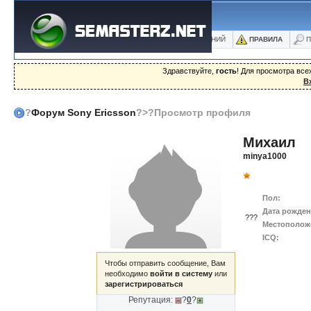
ФОРУМ
БЛОГИ
ФОТО
БАЗА ЗНАНИЙ
ПРАВИЛА
П
Здравствуйте,
гость
! Для просмотра вс
В
?
Форум Sony Ericsson
?>?Просмотр профиля
Михаил
minya1000
Пол:
Дата рожден
???
Местополож
ICQ:
Чтобы отправить сообщение, Вам
необходимо
войти в систему
или
зарегистрироваться
Репутация:
?
0
?