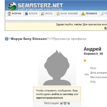
ФОРУМ
БЛОГИ
ФОТО
БАЗА ЗНАНИЙ
ПРАВИЛА
П
Здравствуйте,
гость
! Для просмотра вс
В
?
Форум Sony Ericsson
?>?Просмотр профиля
Андрей
Stopwatch_48
Пол:
Дата рожден
???
Местополож
ICQ:
Чтобы отправить сообщение, Вам
необходимо
войти в систему
или
зарегистрироваться
Репутация:
?
0
?