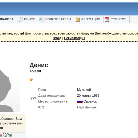
ПРАВИЛА
ПОИСК
ПОЛЬЗОВАТЕЛИ
РЕПУТАЦИЯ
СОБЫТИЯ
ствуйте,
гость
! Для просмотра всех возможностей форума Вам необходимо авторизов
Вход
|
Регистрация
Денис
Tolstoi
Пол:
Мужской
Дата рождения:
20 марта 1988
???
Местоположение:
Саранск
ICQ:
Нет данных
ообщение, Вам
в систему
или
ся
?
0
?