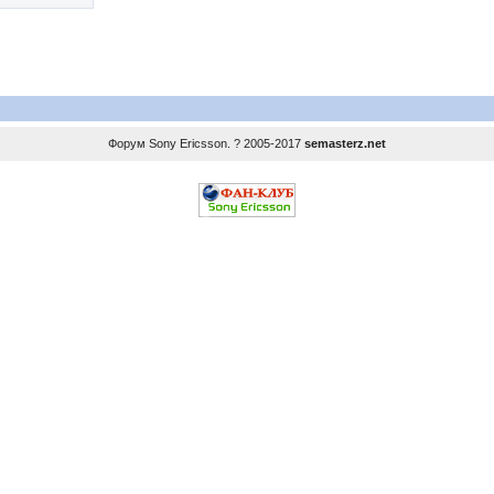
Форум
Sony Ericsson
. ? 2005-2017
semasterz.net