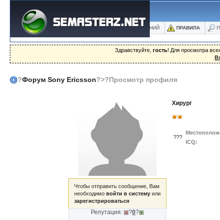
ФОРУМ
БЛОГИ
ФОТО
БАЗА ЗНАНИЙ
ПРАВИЛА
П
Здравствуйте,
гость
! Для просмотра вс
В
?
Форум Sony Ericsson
?>?Просмотр профиля
Хирург
Местополож
???
ICQ:
Чтобы отправить сообщение, Вам
необходимо
войти в систему
или
зарегистрироваться
Репутация:
?
0
?