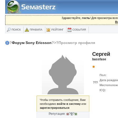
Здравствуйте,
гость
! Для просмотра вс
В
ПОИСК
ПРАВИЛА
РЕЙТИНГ
СОБЫТИЯ
?
Форум Sony Ericsson
?>?Просмотр профиля
Сергей
bassfase
Пол:
Дата рожден
???
Местополож
ICQ:
Чтобы отправить сообщение, Вам
необходимо
войти в систему
или
зарегистрироваться
Репутация:
?
0
?