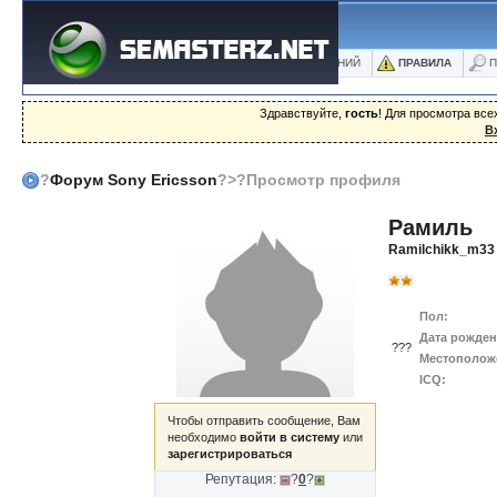
ФОРУМ
БЛОГИ
ФОТО
БАЗА ЗНАНИЙ
ПРАВИЛА
П
Здравствуйте,
гость
! Для просмотра вс
В
?
Форум Sony Ericsson
?>?Просмотр профиля
Рамиль
Ramilchikk_m33
Пол:
Дата рожден
???
Местополож
ICQ:
Чтобы отправить сообщение, Вам
необходимо
войти в систему
или
зарегистрироваться
Репутация:
?
0
?