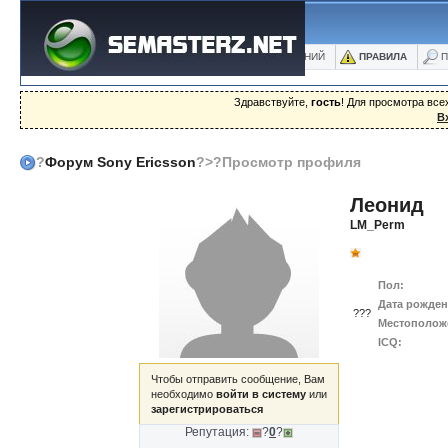
ФОРУМ
БЛОГИ
ФОТО
БАЗА ЗНАНИЙ
ПРАВИЛА
П
Здравствуйте,
гость
! Для просмотра вс
В
?
Форум Sony Ericsson
?>?Просмотр профиля
Леонид
LM_Perm
Пол:
Дата рожден
???
Местополож
ICQ:
Чтобы отправить сообщение, Вам
необходимо
войти в систему
или
зарегистрироваться
Репутация:
?
0
?