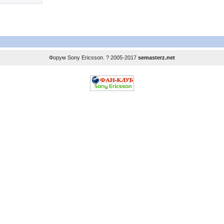
Форум
Sony Ericsson
. ? 2005-2017
semasterz.net