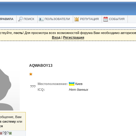
ПРАВИЛА
ПОИСК
ПОЛЬЗОВАТЕЛИ
РЕПУТАЦИЯ
СОБЫТИЯ
ствуйте,
гость
! Для просмотра всех возможностей форума Вам необходимо авторизов
Вход
|
Регистрация
AQWABOY13
Местоположение:
Киев
???
ICQ:
Нет данных
ообщение, Вам
в систему
или
ся
?
0
?