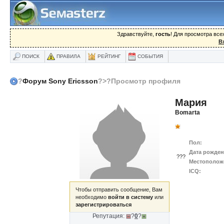
Здравствуйте,
гость
! Для просмотра вс
В
ПОИСК
ПРАВИЛА
РЕЙТИНГ
СОБЫТИЯ
?
Форум Sony Ericsson
?>?Просмотр профиля
Мария
Bomarta
Пол:
Дата рожден
???
Местополож
ICQ:
Чтобы отправить сообщение, Вам
необходимо
войти в систему
или
зарегистрироваться
Репутация:
?
0
?