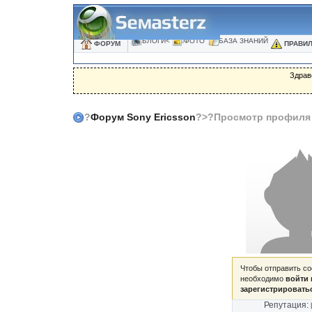
БЛОГИ<
ФОТО
БАЗА ЗНАНИЙ
ФОРУМ
ПРАВИ
Здрав
?
Форум Sony Ericsson
?>?Просмотр профиля
Чтобы отправить с
необходимо
войти 
зарегистрировать
Репутация: