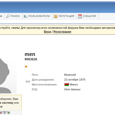
ЛА
ПОИСК
ПОЛЬЗОВАТЕЛИ
РЕПУТАЦИЯ
СОБЫТИЯ
ствуйте,
гость
! Для просмотра всех возможностей форума Вам необходимо авторизов
Вход
|
Регистрация
men
9083626
Пол:
Мужской
Дата рождения:
23 октября 1979
???
Местоположение:
Минск
ICQ:
Нет данных
ообщение, Вам
в систему
или
ся
?
0
?