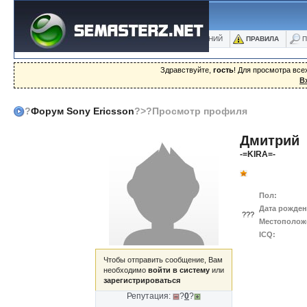
ФОРУМ
БЛОГИ
ФОТО
БАЗА ЗНАНИЙ
ПРАВИЛА
П
Здравствуйте,
гость
! Для просмотра вс
В
?
Форум Sony Ericsson
?>?Просмотр профиля
Дмитрий
-=KIRA=-
Пол:
Дата рожден
???
Местополож
ICQ:
Чтобы отправить сообщение, Вам
необходимо
войти в систему
или
зарегистрироваться
Репутация:
?
0
?