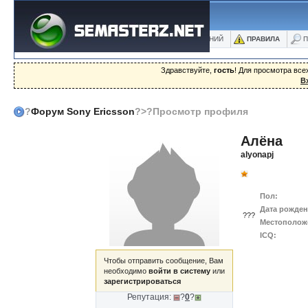
ФОРУМ
БЛОГИ
ФОТО
БАЗА ЗНАНИЙ
ПРАВИЛА
П
Здравствуйте,
гость
! Для просмотра вс
В
?
Форум Sony Ericsson
?>?Просмотр профиля
Алёна
alyonapj
Пол:
Дата рожден
???
Местополож
ICQ:
Чтобы отправить сообщение, Вам
необходимо
войти в систему
или
зарегистрироваться
Репутация:
?
0
?