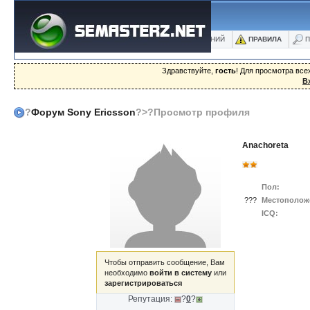
ФОРУМ
БЛОГИ
ФОТО
БАЗА ЗНАНИЙ
ПРАВИЛА
П
Здравствуйте,
гость
! Для просмотра вс
В
?
Форум Sony Ericsson
?>?Просмотр профиля
Anachoreta
Пол:
???
Местополож
ICQ:
Чтобы отправить сообщение, Вам
необходимо
войти в систему
или
зарегистрироваться
Репутация:
?
0
?