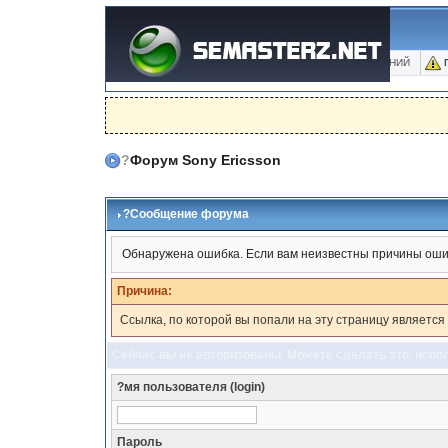
ФОРУМ
БЛОГИ
ФОТО
БАЗА ЗНАНИЙ
?
Форум Sony Ericsson
?Сообщение форума
Обнаружена ошибка. Если вам неизвестны причины оши
Причина:
Ссылка, по которой вы попали на эту страницу является
Сейчас вы не авторизованы. Можете сделать это, испо
?мя пользователя (login)
Пароль