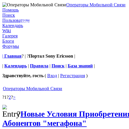
Операторы Мобильной Связи
Операторы Мобильной Связи
Помощь
Поиск
Пользователи
Новости, акции, скидки, тарифы Мобильных Опер
Календарь
Wiki
Галерея
Блоги
Форумы
|
Главная
? | ?
Портал Sony Ericsson
|
|
Календарь
|
Правила
|
Поиск
|
База знаний
|
Здравствуйте, гость
(
Вход
|
Регистрация
)
Операторы Мобильной Связи
?
1
?
2
?
>
?
Новые Условия Приобретения
Абонентов "мегафона"