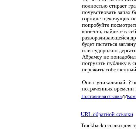
полностью стирает гра
почувствовать запах б
горниле щекочущих не
попробуйте посмотреть
конечно, найдете в се
разворачивающейся д
будет пытаться загляну
или судорожно дергать
Абрамсу не понадобил
погрузить публику в с
пережить собственный
Опыт уникальный. ? о
потраченных времени и
Постоянная ссылка
?|?
Ком
URL обратной ссылки
Trackback ссылки для 