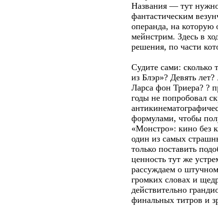
Названия — тут нужно
фантастическим везун
операнда, на которую
мейнстрим. Здесь в хо
решения, по части кот
Судите сами: сколько
из Блэр»? Девять лет?
Ларса фон Триера? ? п
годы не попробовал ск
антикинематографичес
формулами, чтобы полу
«Монстро»: кино без к
один из самых страшны
только поставить подо
ценность тут же устре
рассуждаем о штучном 
громких словах и ще
действительно гранди
финальных титров и зр