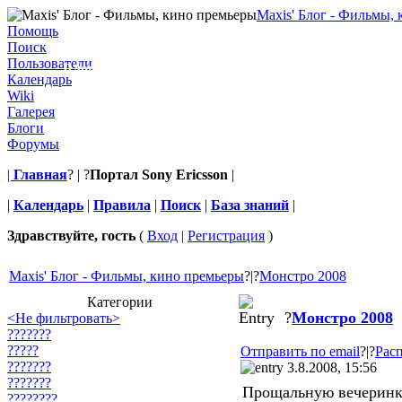
Maxis' Блог - Фильмы,
Maxis' Блог - Фильмы, кино прем
Помощь
Поиск
Пользователи
Блог о кино, фильмах и просмотре их на телефоне
Календарь
Wiki
Галерея
Блоги
Форумы
|
Главная
? | ?
Портал Sony Ericsson
|
|
Календарь
|
Правила
|
Поиск
|
База знаний
|
Здравствуйте, гость
(
Вход
|
Регистрация
)
Maxis' Блог - Фильмы, кино премьеры
?|?
Монстро 2008
Категории
?
Монстро 2008
<Не фильтровать>
???????
?????
Отправить по email
?|?
Расп
???????
3.8.2008, 15:56
???????
Прощальную вечеринк
????????