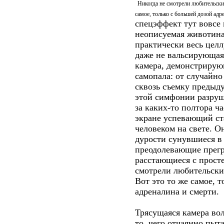
Никогда не смотрели любительски
самое, только с большей дозой адр
спецэффект тут вовсе
неописуемая животина 
практически весь цел
даже не вальсирующая
камера, демонстрирую
самопала: от случайн
сквозь съемку предыду
этой симфонии разру
за каких-то полтора ч
экране успевающий ст
человеком на свете. О
дурости сунувшиеся в
преодолевающие прегр
расстающиеся с просте
смотрели любительски
Вот это то же самое, 
адреналина и смерти.
Трясущаяся камера во
то, чего отчаянно пыт