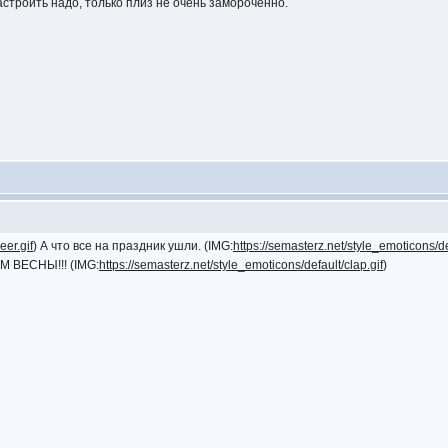
астроить надо, только плиз не очень замороченно.
eer.gif
) А что все на праздник ушли. (IMG:
https://semasterz.net/style_emoticons/de
М ВЕСНЫ!!! (IMG:
https://semasterz.net/style_emoticons/default/clap.gif
)