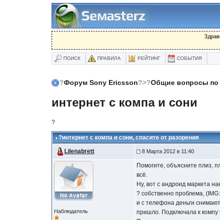
Здрав
ПОИСК
ПРАВИЛА
РЕЙТИНГ
СОБЫТИЯ
?
Форум Sony Ericsson
?>?
Общие вопросы по 
интернет с компа и сони
?
?
интернет с компа и сони
, спасите от разорения
Lilenabrett
8 Марта 2012 в 11:40
Помогите, объясните плиз, пл
всё.
Ну, вот с андроид маркета на
? собственно проблема, (IMG:
и с телефона деньги снимают,
Наблюдатель
пришло. Подключала к компу 