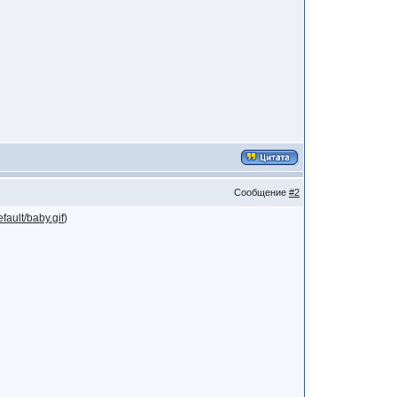
Сообщение
#2
fault/baby.gif
)