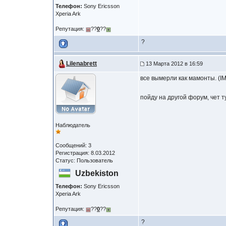
Телефон:
Sony Ericsson
Xperia Ark
Репутация:
??
0
??
?
Lilenabrett
13 Марта 2012 в 16:59
все вымерли как мамонты. (I
пойду на другой форум, чет т
Наблюдатель
Сообщений: 3
Регистрация: 8.03.2012
Статус: Пользователь
Uzbekiston
Телефон:
Sony Ericsson
Xperia Ark
Репутация:
??
0
??
?