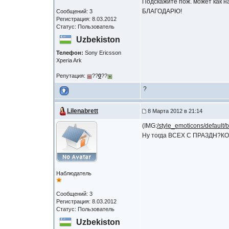
Подскажите пож. может как н
БЛАГОДАРЮ!
Сообщений: 3
Регистрация: 8.03.2012
Статус: Пользователь
Uzbekiston
Телефон:
Sony Ericsson
Xperia Ark
Репутация:
??
0
??
?
Lilenabrett
8 Марта 2012 в 21:14
(IMG:
/style_emoticons/default/b
Ну тогда ВСЕХ С ПРАЗДН?КО
Наблюдатель
Сообщений: 3
Регистрация: 8.03.2012
Статус: Пользователь
Uzbekiston