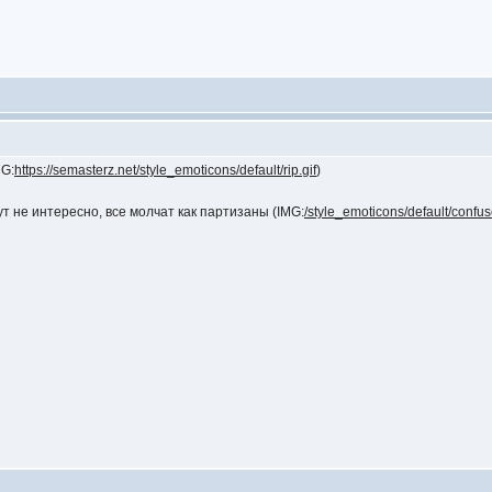
MG:
https://semasterz.net/style_emoticons/default/rip.gif
)
ут не интересно, все молчат как партизаны (IMG:
/style_emoticons/default/confus