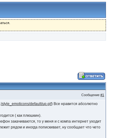
аться.
Сообщение
#1
:
/style_emoticons/default/up.gif
) Все нравится абсолютно
годится ( как плюшкин).
лефон закачиваются, то у меня и с компа интернет уходит
 лежит рядом и иногда попискивает, ну сообщает что чето