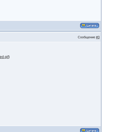
Сообщение
#3
ed.gif
)