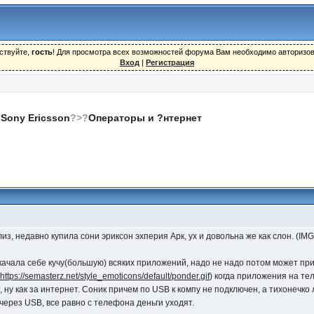
ствуйте,
гость
! Для просмотра всех возможностей форума Вам необходимо авторизов
Вход
|
Регистрация
Sony Ericsson
?>?
Операторы и ?нтернет
из, недавно купила сони эриксон эхперия Арк, ух и довольна же как слон. (IMG
качала себе кучу(большую) всяких приложений, надо не надо потом может при
https://semasterz.net/style_emoticons/default/ponder.gif
) когда приложения на те
 ну как за интернет. Соник причем по USB к компу не подключен, а тихонечко
через USB, все равно с телефона деньги уходят.