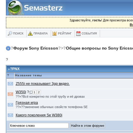
Здравствуйте,
гость
! Для просмотра вс
В
ПОИСК
ПРАВИЛА
РЕЙТИНГ
СОБЫТИЯ
?
Форум Sony Ericsson
?>?
Общие вопросы по Sony Ericss
?
?PNX
?
Название темы
Z555i не показывает 3gp видео.
W350i
?
1
2
??»?Всё конкретно по этой трубу и её дровах
Грязная игра
??»??зменение обычных свойств телефона SE
Какого поколения Se W380i