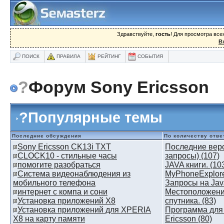
Здравствуйте,
гость
! Для просмотра вс
В
ПОИСК
ПРАВИЛА
РЕЙТИНГ
СОБЫТИЯ
?
Форум Sony Ericsson
?
Популярные темы
Последние обсуждения
По количеству отве
Sony Ericsson CK13i TXT
Последние верс
CLOCK10 - стильные часы
запросы) (107)
помогите разобраться
JAVA книги. (10
Система видеонаблюдения из
MyPhoneExplorer
мобильного телефона
Запросы на Jav
интернет с компа и сони
Местоположени
Установка приложений X8
спутника. (83)
Установка приложений для XPERIA
Программа для 
X8 на карту памяти
Ericsson (80)