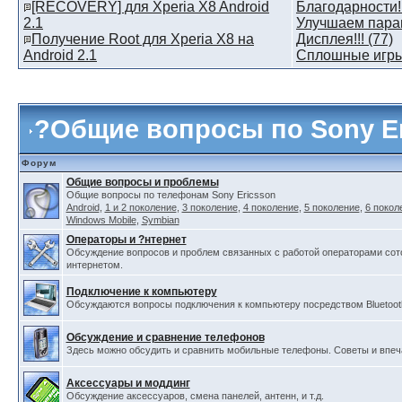
[RECOVERY] для Xperia X8 Android
Благодарности! 
2.1
Улучшаем пара
Получение Root для Xperia X8 на
Дисплея!!! (77)
Android 2.1
Сплошные игры!
?
Общие вопросы по Sony E
Форум
Общие вопросы и проблемы
Общие вопросы по телефонам Sony Ericsson
Android
,
1 и 2 поколение
,
3 поколение
,
4 поколение
,
5 поколение
,
6 покол
Windows Mobile
,
Symbian
Операторы и ?нтернет
Обсуждение вопросов и проблем связанных с работой операторами сот
интернетом.
Подключение к компьютеру
Обсуждаются вопросы подключения к компьютеру посредством Bluetooth,
Обсуждение и сравнение телефонов
Здесь можно обсудить и сравнить мобильные телефоны. Советы и впеч
Аксессуары и моддинг
Обсуждение аксессуаров, смена панелей, антенн, и т.д.