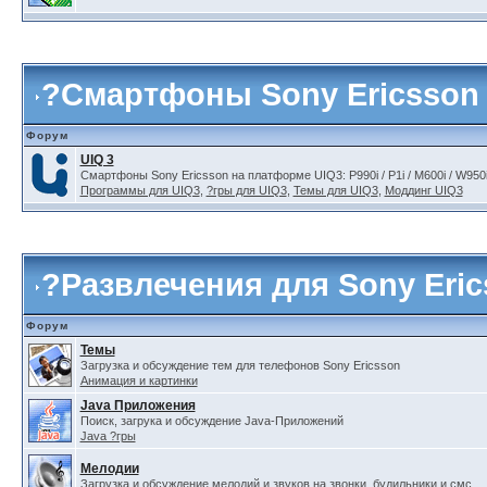
?
Смартфоны Sony Ericsson
Форум
UIQ 3
Смартфоны Sony Ericsson на платформе UIQ3: P990i / P1i / M600i / W950i
Программы для UIQ3
,
?гры для UIQ3
,
Темы для UIQ3
,
Моддинг UIQ3
?
Развлечения для Sony Eri
Форум
Темы
Загрузка и обсуждение тем для телефонов Sony Ericsson
Анимация и картинки
Java Приложения
Поиск, загрука и обсуждение Java-Приложений
Java ?гры
Мелодии
Загрузка и обсуждение мелодий и звуков на звонки, будильники и смс.