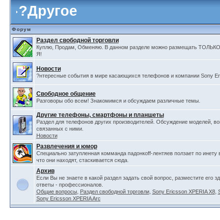
?
Другое
Форум
Раздел свободной торговли
Куплю, Продам, Обменяю. В данном разделе можно размещать ТОЛ
Я!
Новости
?нтересные события в мире касающихся телефонов и компании Sony Er
Свободное общение
Разговоры обо всем! Знакомимся и обсуждаем различные темы.
Другие телефоны, смартфоны и планшеты
Раздел для телефонов других производителей. Обсуждение моделей, в
связанных с ними.
Новости
Развлечения и юмор
Специально затупленная комманда падонкоff-лентяев ползает по инету 
что они находят, стаскивается сюда.
Архив
Если Вы не знаете в какой раздел задать свой вопрос, разместите его з
ответы - профессионалов.
Общие вопросы
,
Раздел свободной торговли
,
Sony Ericsson XPERIA X8
,
Sony Ericsson XPERIA Arc