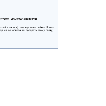
ion=com_virtuemart&Itemid=28
ail и пароль), на сторонних сайтах. Кроме
серьезных оснований доверять этому сайту,