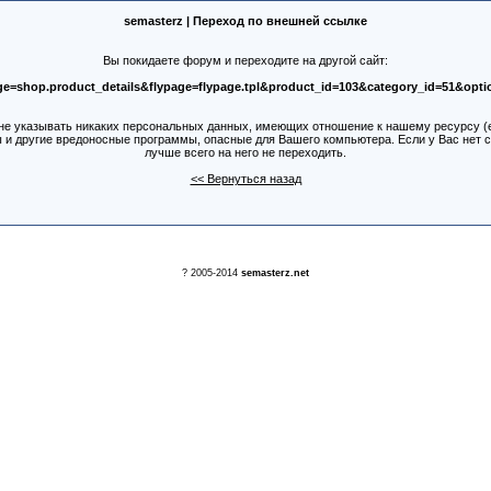
semasterz | Переход по внешней ссылке
Вы покидаете форум и переходите на другой сайт:
age=shop.product_details&flypage=flypage.tpl&product_id=103&category_id=51&opt
е указывать никаких персональных данных, имеющих отношение к нашему ресурсу (e-m
ы и другие вредоносные программы, опасные для Вашего компьютера. Если у Вас нет 
лучше всего на него не переходить.
<< Вернуться назад
? 2005-2014
semasterz.net