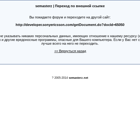
semasterz | Переход по внешней ссылке
Вы покидаете форум и переходите на другой сайт:
http://developer.sonyericsson.com/getDocument.do?docId=65050
е указывать никаких персональных данных, имеющих отношение к нашему ресурсу (e-m
ы и другие вредоносные программы, опасные для Вашего компьютера. Если у Вас нет 
лучше всего на него не переходить.
<< Вернуться назад
? 2005-2014
semasterz.net