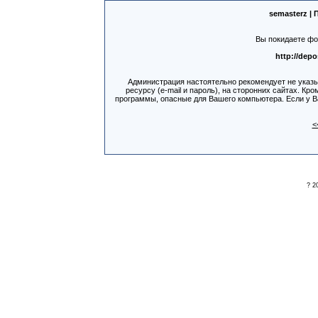
semasterz |
Вы покидаете фо
http://depo
Администрация настоятельно рекомендует не указ
ресурсу (e-mail и пароль), на сторонних сайтах. Кр
программы, опасные для Вашего компьютера. Если у Ва
<
? 2