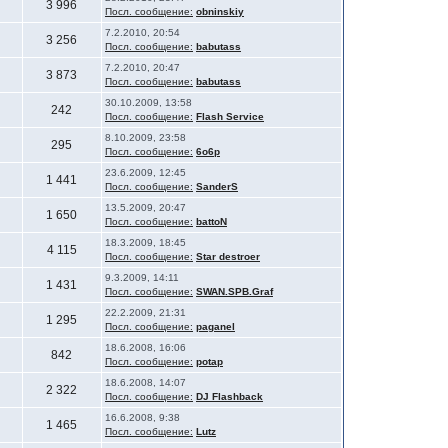
3 996
Посл. сообщение:
obninskiy
7.2.2010, 20:54
3 256
Посл. сообщение:
babutass
7.2.2010, 20:47
3 873
Посл. сообщение:
babutass
30.10.2009, 13:58
242
Посл. сообщение:
Flash Service
8.10.2009, 23:58
295
Посл. сообщение:
6o6p
23.6.2009, 12:45
1 441
Посл. сообщение:
SanderS
13.5.2009, 20:47
1 650
Посл. сообщение:
battoN
18.3.2009, 18:45
4 115
Посл. сообщение:
Star destroer
9.3.2009, 14:11
1 431
Посл. сообщение:
SWAN.SPB.Graf
22.2.2009, 21:31
1 295
Посл. сообщение:
paganel
18.6.2008, 16:06
842
Посл. сообщение:
potap
18.6.2008, 14:07
2 322
Посл. сообщение:
DJ Flashback
16.6.2008, 9:38
1 465
Посл. сообщение:
Lutz