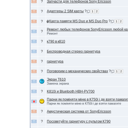
?
Запчасти для телефонов Sony Ericsson
Адаптеры 2 SIM карты
?
?
1
2
Карта памяти MS Duo и MS Duo Pro
?
?
1
2
Ремонт любых телефонов SonyEricsson любой ка
?
Ремонт
?
к790 в к810
?
Беспроводная стерео гарнитура
?
гарнитура
Поговорим о механических свойствах
?
?
1
2
Экран T610
Замена экрана
?
K810i и Bluetooth HBH-PV700
Парни як поміняти міню в К750і і де взяти памаги
Парни як поміняти міню в К750і і де взяти памагите
?
Аккустическая система от SonyEricsson
?
Посоветуйте гарнитуру с пультом К790