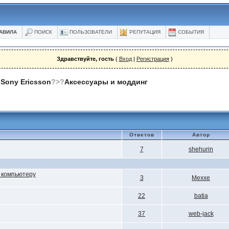
АВИЛА
ПОИСК
ПОЛЬЗОВАТЕЛИ
РЕПУТАЦИЯ
СОБЫТИЯ
Здравствуйте, гость
(
Вход
|
Регистрация
)
Sony Ericsson
?>?
Аксессуары и моддинг
Ответов
Автор
7
shehurin
к компьютеру
3
Mexxe
22
batia
37
web-jack