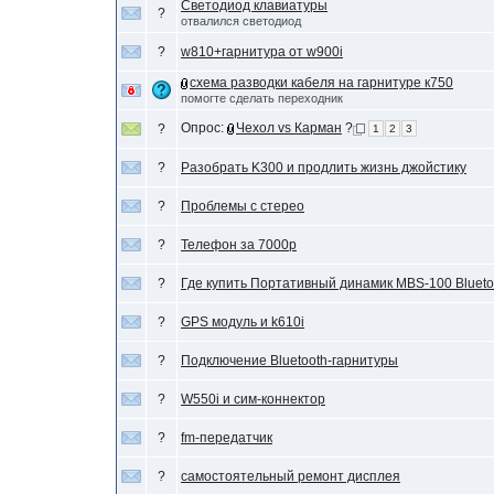
Светодиод клавиатуры
?
отвалился светодиод
?
w810+гарнитура от w900i
схема разводки кабеля на гарнитуре к750
помогте сделать переходник
Опрос:
Чехол vs Карман
?
?
1
2
3
?
Разобрать K300 и продлить жизнь джойстику
?
Проблемы с стерео
?
Телефон за 7000р
?
Где купить Портативный динамик MBS-100 Bluet
?
GPS модуль и k610i
?
Подключение Bluetooth-гарнитуры
?
W550i и сим-коннектор
?
fm-передатчик
?
самостоятельный ремонт дисплея