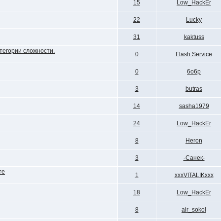
15
Low_HackEr
22
Lucky
31
kaktuss
тегории сложности.
0
Flash Service
0
6o6p
3
butras
14
sasha1979
24
Low_HackEr
8
Heron
3
-Санек-
те
1
xxxVITALIKxxx
18
Low_HackEr
8
air_sokol