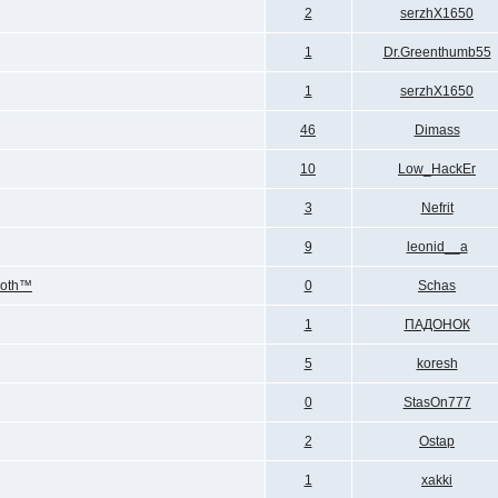
2
serzhX1650
1
Dr.Greenthumb55
1
serzhX1650
46
Dimass
10
Low_HackEr
3
Nefrit
9
leonid__a
ooth™
0
Schas
1
ПАДОНОК
5
koresh
0
StasOn777
2
Ostap
1
xakki