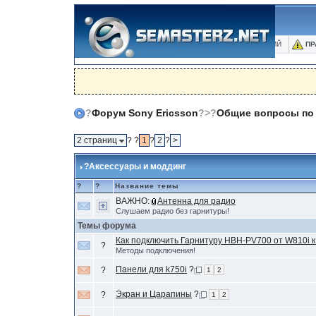
ПОРТАЛ
БЛОГИ
ФОТО
БАЗА ЗНАНИЙ
ПР
?
Форум Sony Ericsson
?>?
Общие вопросы по 
2 страниц
? ?
1
?
2
?
>
?Аксессуары и моддинг
?
?
Название темы
ВАЖНО:
Антенна для радио
Слушаем радио без гарнитуры!
Темы форума
Как подключить Гарнитуру HBH-PV700 от W810i 
?
Методы подключения!
Панели для k750i
?
?
1
2
Экран и Царапины
?
?
1
2