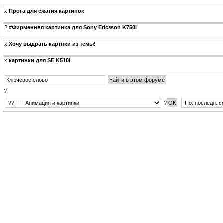
x
Прога для сжатия картинок
?
#
Фирменнвя картинка для Sony Ericsson K750i
x
Хочу выдрать картнки из темы!
x
картинки для SE K510i
?
?