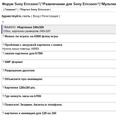
Форум Sony Ericsson
?|?
Развлечения для Sony Ericsson
?|?
Мульти
|
Главная
? | ?
Портал Sony Ericsson
|
Здравствуйте, гость
(
Вход
|
Регистрация
)
?
?ВАЖНО:
#
Картинки 240х320
Обои, картинки размером 240х320
?
Можно ли играть на K800 флеш игры
?
Проблема с загрузкой картинок с компа
Нужна ваша помощь W880i
?
сжатие картинок для K790i
?
SWF формат
?
Разрешение дисплея
?
Объясните про анимацию
?
Картинки 128х160 pix.
?
Где качнуть часы на k700i
?
Помогите! Экзамен. билеты в телефоне.
?
картинки и анимация для 128 на 160