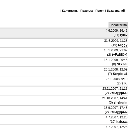
|
Календарь
|
Правила
|
Поиск
|
База знаний
|
Новая тема
4.6.2009, 16:42
(
11
)
rylev
31.5.2009, 11:28
(
19
)
Miggy
18.1.2009, 21:07
(
2
)
(=FaBiO=)
13.1.2009, 20:43
(
8
)
SEchel
25.1.2008, 12:09
(
7
)
Sergio-a1
22.1.2008, 9:10
(
2
)
?.К.
23.11.2007, 21:18
(
2
)
?льд@рыч
21.10.2007, 14:41
(
3
)
shehurin
15.9.2007, 17:48
(
2
)
?льд@рыч
4.7.2007, 12:25
(
10
)
hahaaa
4.7.2007, 12:23