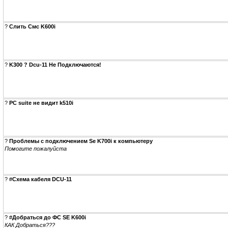
?
Слить Смс K600i
?
K300 ? Dcu-11 Не Подключаются!
?
PC suite не видит k510i
?
Проблемы с подключением Se K700i к компьютеру
Помогите пожалуйста
?
#
Схема кабеля DCU-11
?
#
Добраться до ФС SE K600i
КАК Добраться???