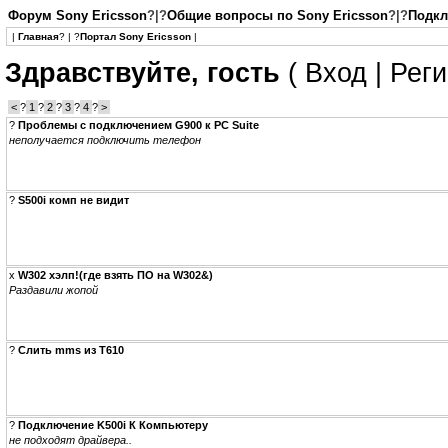
Форум Sony Ericsson
?|?
Общие вопросы по Sony Ericsson
?|?
Подкл
|
Главная
? | ?
Портал Sony Ericsson
|
Здравствуйте, гость
(
Вход
|
Реги
<
?
1
?
2
?
3
?
4
?
>
?
Проблемы с подключением G900 к PC Suite
неполучается подключить телефон
?
S500i комп не видит
x
W302 хэлп!(где взять ПО на W302&)
Раздавили жопой
?
Слить mms из T610
?
Подключение K500i К Компьютеру
не подходят драйвера..