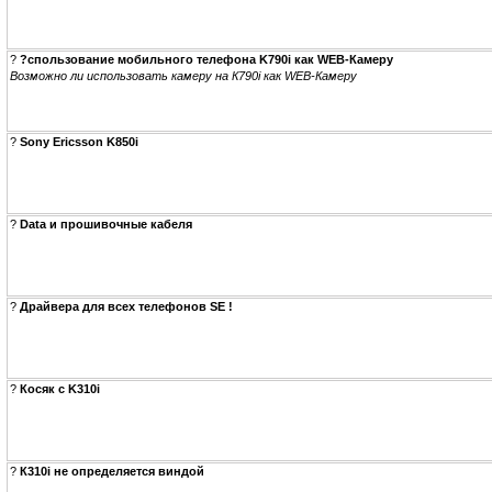
?
?спользование мобильного телефона K790i как WEB-Камеру
Возможно ли использовать камеру на К790i как WEB-Камеру
?
Sony Ericsson K850i
?
Data и прошивочные кабеля
?
Драйвера для всех телефонов SE !
?
Косяк с K310i
?
К310i не определяется виндой