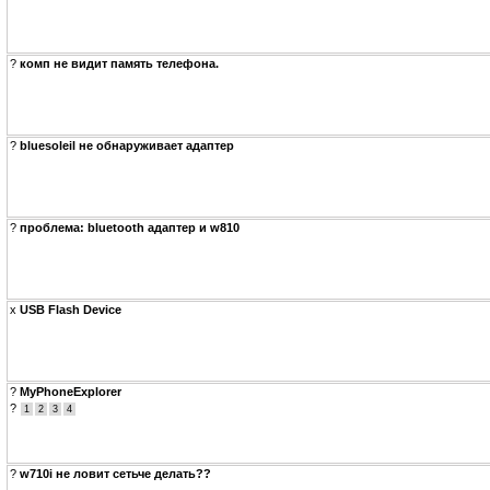
?
комп не видит память телефона.
?
bluesoleil не обнаруживает адаптер
?
проблема: bluetooth адаптер и w810
x
USB Flash Device
?
MyPhoneExplorer
?
1
2
3
4
?
w710i не ловит сетьче делать??