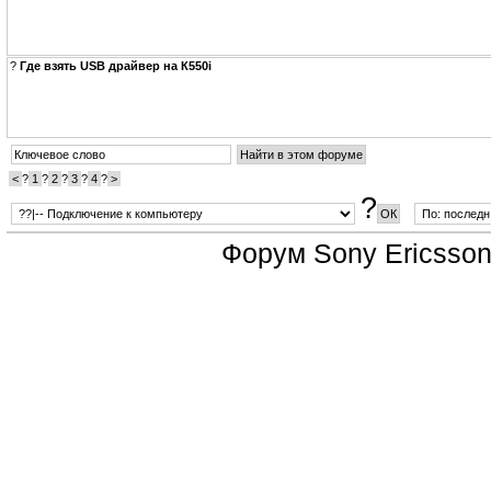
?
Где взять USB драйвер на К550i
<
?
1
?
2
?
3
?
4
?
>
?
Форум
Sony Ericsso