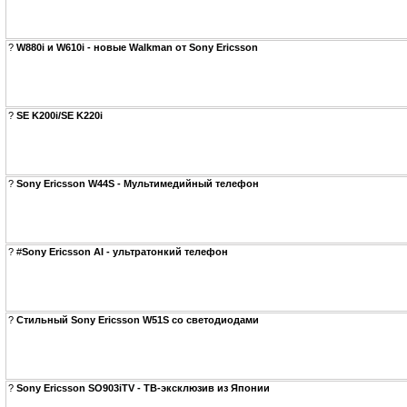
?
W880i и W610i - новые Walkman от Sony Ericsson
?
SE K200i/SE K220i
?
Sony Ericsson W44S - Мультимедийный телефон
?
#
Sony Ericsson AI - ультратонкий телефон
?
Стильный Sony Ericsson W51S со светодиодами
?
Sony Ericsson SO903iTV - ТВ-эксклюзив из Японии