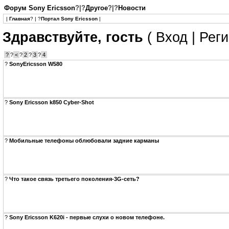
Форум Sony Ericsson
?|?
Другое
?|?
Новости
|
Главная
? | ?
Портал Sony Ericsson
|
Здравствуйте, гость
(
Вход
|
Реги
?
?
<
?
2
?
3
?
4
?
SonyEricsson W580
?
Sony Ericsson k850 Cyber-Shot
?
Мобильные телефоны облюбовали задние карманы
?
Что такое связь третьего поколения-3G-сеть?
?
Sony Ericsson K620i - первые слухи о новом телефоне.