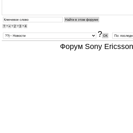
?
?
<
?
2
?
3
?
4
?
Форум
Sony Ericsso