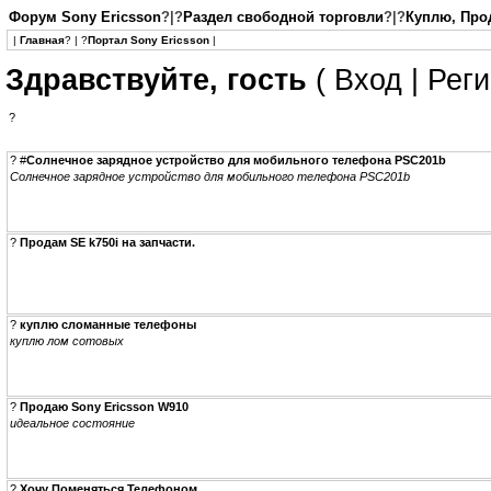
Форум Sony Ericsson
?|?
Раздел свободной торговли
?|?
Куплю, Про
|
Главная
? | ?
Портал Sony Ericsson
|
Здравствуйте, гость
(
Вход
|
Реги
?
?
#
Cолнечное зарядное устройство для мобильного телефона PSC201b
Cолнечное зарядное устройство для мобильного телефона PSC201b
?
Продам SE k750i на запчасти.
?
куплю сломанные телефоны
куплю лом сотовых
?
Продаю Sony Ericsson W910
идеальное состояние
?
Хочу Поменяться Телефоном