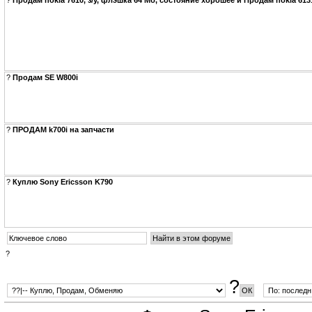
?
Продам nokia 7610, з/у, флэшка 64 Мб, состояние хорошее и Продам nokia 613
?
Продам SE W800i
?
ПРОДАМ k700i на запчасти
?
Куплю Sony Ericsson K790
?
?