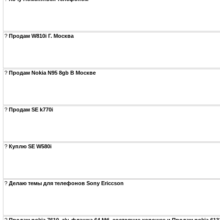
?
Продам W810i Г. Москва
?
Продам Nokia N95 8gb В Москве
?
Продам SE k770i
?
Куплю SE W580i
?
Делаю темы для телефонов Sony Ericcson