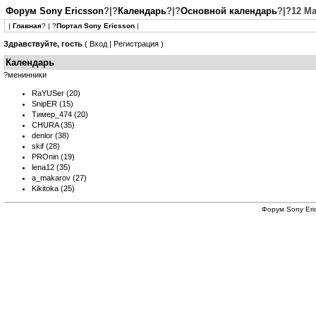
Форум Sony Ericsson
?|?
Календарь
?|?
Основной календарь
?|?12 Ма
|
Главная
? | ?
Портал Sony Ericsson
|
Здравствуйте, гость
(
Вход
|
Регистрация
)
Календарь
?менинники
RaYUSer
(20)
SnipER
(15)
Тимер_474
(20)
CHURA
(35)
denlor
(38)
skif
(28)
PROnin
(19)
lena12
(35)
a_makarov
(27)
Kikitoka
(25)
Форум
Sony Eri