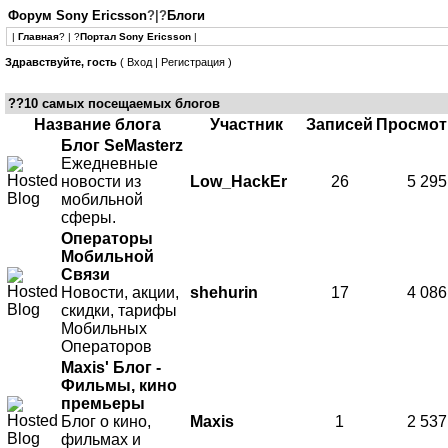
Форум Sony Ericsson
?|?
Блоги
|
Главная
? | ?
Портал Sony Ericsson
|
Здравствуйте, гость
(
Вход
|
Регистрация
)
??10 самых посещаемых блогов
Название блога
Участник
Записей
Просмот
Блог SeMasterz
Ежедневные
новости из
Low_HackEr
26
5 295
мобильной
сферы.
Операторы
Мобильной
Связи
Новости, акции,
shehurin
17
4 086
скидки, тарифы
Мобильных
Операторов
Maxis' Блог -
Фильмы, кино
премьеры
Блог о кино,
Maxis
1
2 537
фильмах и