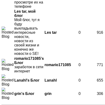
просмотре их на
телефоне
Les tar, мой
блог
Мой блог, тут я
буду
выкладывать
интересные
Les tar
0
916
новости,
новости из
своей жизни и
конечно же
новости о SE!
romario171085's
Блог
romario171085
0
771
заработок в сети
интернет
Lanahl's Блог
Lanahl
0
655
grin's Блог
grin
0
306