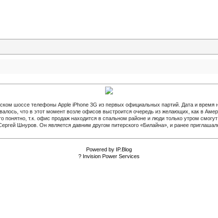
ком шоссе телефоны Apple iPhone 3G из первых официальных партий. Дата и время н
лось, что в этот момент возле офисов выстроится очередь из желающих, как в Америк
 понятно, т.к. офис продаж находится в спальном районе и люди только утром смогут 
 Сергей Шнуров. Он является давним другом питерского «Билайна», и ранее приглаша
Powered by IP.Blog
? Invision Power Services