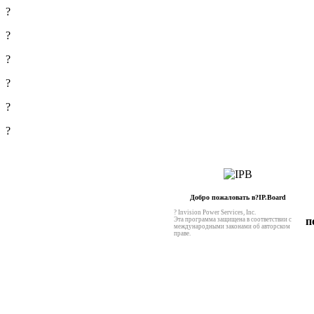
?
?
?
?
?
?
Добро пожаловать в?IP.Board
? Invision Power Services, Inc.
п
Эта программа защищена в соответствии с
международными законами об авторском
праве.