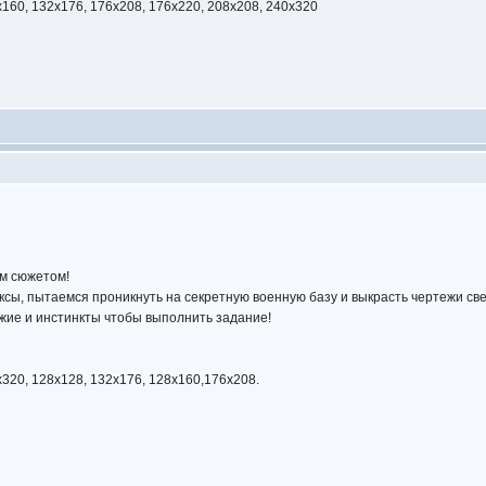
x160, 132x176, 176x208, 176x220, 208x208, 240x320
ым сюжетом!
сы, пытаемся проникнуть на секретную военную базу и выкрасть чертежи св
ужие и инстинкты чтобы выполнить задание!
x320, 128x128, 132x176, 128x160,176x208.