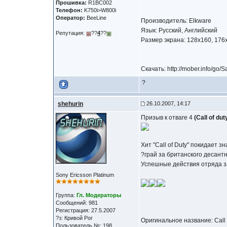
Прошивка:
R1BC002
Телефон:
K750i>W800i
Оператор:
BeeLine
Производитель: Elkware
Язык: Русский, Английский
Репутация:
??
4
??
Размер экрана: 128x160, 176
Скачать: http://mober.info/go/S
?
shehurin
26.10.2007, 14:17
Призыв к отваге 4
(Call of duty
Хит "Call of Duty" покидает
?грай за британского десант
Успешные действия отряда за
Sony Ericsson Platinum
Группа:
Гл. Модераторы
Сообщений: 981
Регистрация: 27.5.2007
?з: Кривой Рог
Оригинальное название: Call 
Пользователь №: 198