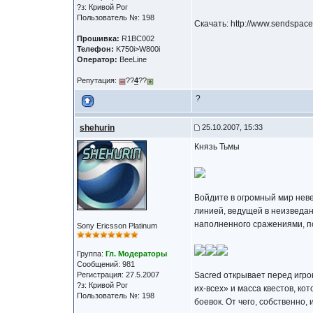
?з: Кривой Рог
Пользователь №: 198
Скачать: http://www.sendspace
Прошивка:
R1BC002
Телефон:
K750i>W800i
Оператор:
BeeLine
Репутация:
??
4
??
?
shehurin
25.10.2007, 15:33
Князь Тьмы
Войдите в огромный мир нев
линией, ведущей в неизведан
наполненного сражениями, п
Sony Ericsson Platinum
Группа:
Гл. Модераторы
Сообщений: 981
Регистрация: 27.5.2007
Sacred открывает перед игр
?з: Кривой Рог
их-всех» и масса квестов, ко
Пользователь №: 198
боевок. От чего, собственно