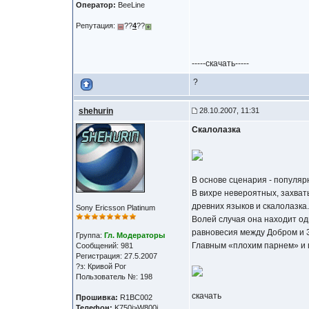
Оператор:
BeeLine
Репутация:
??
4
??
-----скачать-----
?
shehurin
28.10.2007, 11:31
Скалолазка
В основе сценария - популя
В вихре невероятных, захват
древних языков и скалолазка.
Sony Ericsson Platinum
Волей случая она находит о
равновесия между Добром и 
Группа:
Гл. Модераторы
Главным «плохим парнем» и 
Сообщений: 981
Регистрация: 27.5.2007
?з: Кривой Рог
Пользователь №: 198
скачать
Прошивка:
R1BC002
Телефон:
K750i>W800i