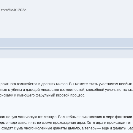
.com/file/k1203o
ероятного волшебства и древних мифов. Вы можете стать участником необык
ные глубины и дающей множество возможностей, способной увлечь не только 
оисками и имеющего фабульный игровой процесс.
оком целую магическую вселенную. Волшебные приключения в мире фантазии 
торые надо выполнять во время прохождения игры. Хотя игра и происходит от
, и сходят с ума многочисленные фанаты Дьябло, а теперь — еще и фанаты Sac