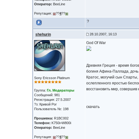
Оператор:
BeeLine
Репутация:
??
4
??
?
shehurin
28.10.2007, 16:13
God Of War
Древняя Греция - время бого
богиня Афина-Паллада, дочь с
Кратос, могучий сын Спарты,
Sony Ericsson Platinum
ослепленного яростью беспощ
восстановить мир, совершив 
Группа:
Гл. Модераторы
Сообщений: 981
Регистрация: 27.5.2007
?з: Кривой Рог
скачать
Пользователь №: 198
Прошивка:
R1BC002
Телефон:
K750i>W800i
Оператор:
BeeLine
Репутация:
??
4
??