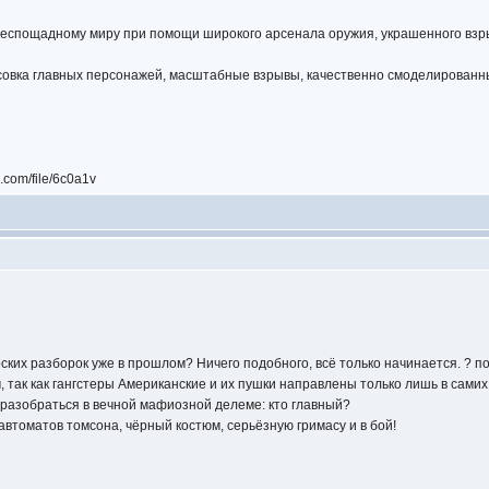
 беспощадному миру при помощи широкого арсенала оружия, украшенного взр
овка главных персонажей, масштабные взрывы, качественно смоделированны
.com/file/6c0a1v
ских разборок уже в прошлом? Ничего подобного, всё только начинается. ? по
, так как гангстеры Американские и их пушки направлены только лишь в самих
разобраться в вечной мафиозной делеме: кто главный?
автоматов томсона, чёрный костюм, серьёзную гримасу и в бой!