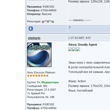
Размер экрана: 128x128, 128
Прошивка:
R1BC002
Телефон:
K750i>W800i
Оператор:
BeeLine
-----скачать -------
Репутация:
??
4
??
?
shehurin
27.10.2007, 9:07
Alexa: Deadly Agent
Экшн-игра с лихо закрученн
В роли сногшибательной Алек
?спользуй все её навыки, ор
Sony Ericsson Platinum
Жанр: Action
Группа:
Гл. Модераторы
Размер экрана: 176x220, 240
Сообщений: 981
Регистрация: 27.5.2007
Язык: Английский
?з: Кривой Рог
Пользователь №: 198
Прошивка:
R1BC002
Телефон:
K750i>W800i