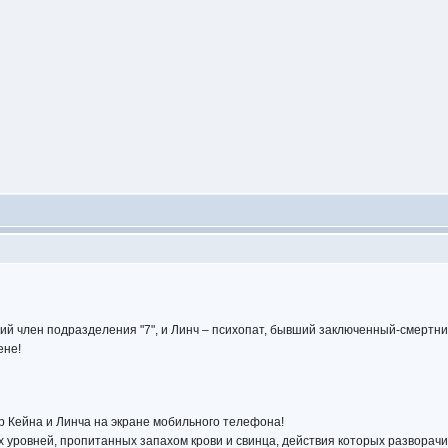
й член подразделения "7", и Линч – психопат, бывший заключенный-смертни
ене!
 Кейна и Линча на экране мобильного телефона!
уровней, пропитанных запахом крови и свинца, действия которых разворачив