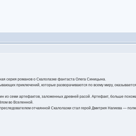
рная серия романов о Скалолазке фантаста Олега Синицына.
ывающих приключений, которые разворачиваются по всему миру, оказывается
дин из семи артефактов, заложенных древней расой. Артефакт, больше похо
Злом во Вселенной.
преследователем отчаянной Скалолазки стал герой Дмитрия Нагиева — полк