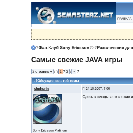
SEMASTERZ.COM
БЛОГИ
ФОТО
БАЗА ЗНАНИЙ
ПРАВИЛА
?
Фан-Клуб Sony Ericsson
?>?
Развлечения для
Самые свежие JAVA игры
2 страниц
? ?
1
?
2
?
>
?
?Обсуждение этой темы
shehurin
24.10.2007, 7:06
Сдесь выкладываем свежие и
Sony Ericsson Platinum