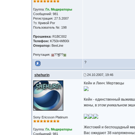
Группа:
Гл. Модераторы
Сообщений: 981
Регистрация: 27.5.2007
?з: Кривой Рог
Пользователь №: 198
Прошивка:
R1BC002
Телефон:
K750i>W800i
Оператор:
BeeLine
Репутация:
??
4
??
?
shehurin
24.10.2007, 19:46
Кейн и Линч: Мертвецы
Кейн - единственный выживши
жены, в этом уникальном экш
Sony Ericsson Platinum
Жестокий и беспощадный мир
Группа:
Гл. Модераторы
Вас ожидают 38 напряженных 
Сообщений: 981