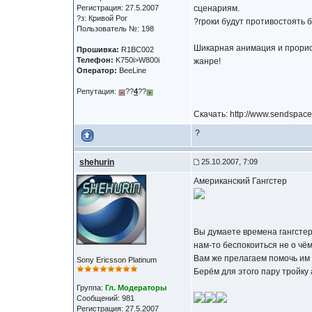
Регистрация: 27.5.2007
сценариям.
?з: Кривой Рог
?гроки будут противостоять
Пользователь №: 198
Шикарная анимация и прорис
Прошивка:
R1BC002
Телефон:
K750i>W800i
жанре!
Оператор:
BeeLine
Репутация:
??
4
??
Скачать: http://www.sendspace
?
shehurin
25.10.2007, 7:09
Американский Гангстер
Вы думаете времена гангстер
нам-то беспокоиться не о чём
Вам же прелагаем помочь им 
Sony Ericsson Platinum
Берём для этого пару тройку 
Группа:
Гл. Модераторы
Сообщений: 981
Регистрация: 27.5.2007