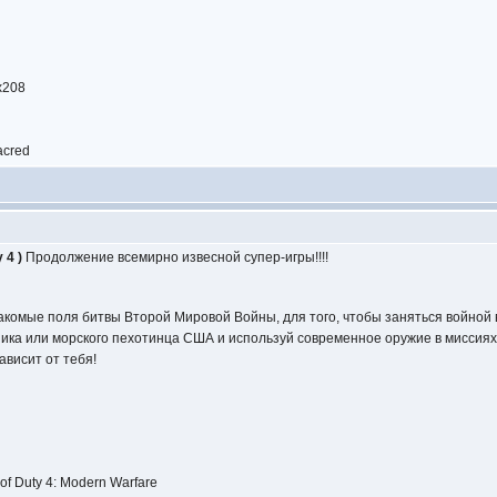
x208
acred
 4 )
Продолжение всемирно извесной супер-игры!!!!
 знакомые поля битвы Второй Мировой Войны, для того, чтобы заняться войной
ника или морского пехотинца США и используй современное оружие в миссиях
висит от тебя!
of Duty 4: Modern Warfare