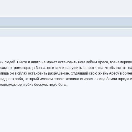
в и людей. Никто и ничто не может остановить бога войны Ареса, вознамери
амого громовержца Зевса, не в силах нарушить запрет отца, чтобы встать на
 лишь он в силах остановить разрушение. Отдавший свою жизнь Аресу в обме
адного раба, который именем своего хозяина стирает с лица Земли города и
невозможное и убив бессмертного бога...