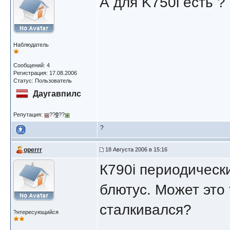
А для K750i есть ?
Наблюдатель
Сообщений: 4
Регистрация: 17.08.2006
Статус: Пользователь
Даугавпилс
Репутация:
??
0
??
?
operrr
18 Августа 2006 в 15:16
К790i периодическ
блютус. Может это
сталкивался?
?нтересующийся