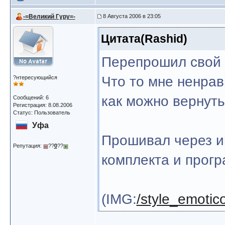
-=Великий Гуру=-
8 Августа 2006 в 23:05
Цитата(Rashid)
Перепрошил свой
Что то мне ненрав
?нтересующийся
как можно вернуть
Сообщений: 6
Регистрация: 8.08.2006
Статус: Пользователь
Уфа
Прошивал через и
Репутация:
??
0
??
комплекта и прогр
(IMG:
/style_emotico