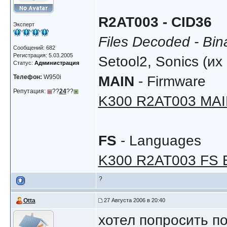
R2AT003 - CID36
Эксперт
Files Decoded - Bin
Сообщений: 682
Регистрация: 5.03.2005
Setool2, Sonics (и
Статус:
Администрация
Телефон:
W950i
MAIN
- Firmware
Репутация:
??
24
??
K300 R2AT003 MAI
FS
- Languages
K300 R2AT003 FS 
?
Otta
27 Августа 2006 в 20:40
хотел попросить по