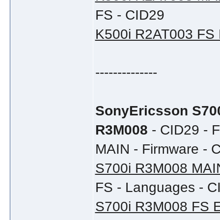
FS - CID29
K500i R2AT003 FS
--------------
SonyEricsson S70
R3M008
- CID29 - Fi
MAIN - Firmware - 
S700i R3M008 MA
FS - Languages - C
S700i R3M008 FS