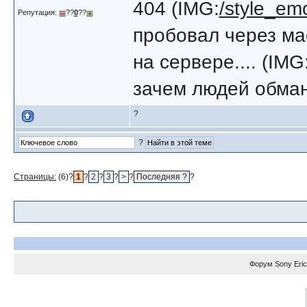
404 (IMG:
/style_emo
Репутация:
??
0
??
пробовал через мас
на сервере.... (IMG
зачем людей обма
?
?
Страницы:
(6)?
1
?
2
?
3
?
>
?
Последняя ?
?
Форум
Sony Eri