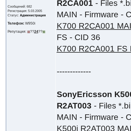
R2CA001
- Files *.b
Сообщений: 682
Регистрация: 5.03.2005
MAIN - Firmware - 
Статус:
Администрация
Телефон:
W950i
K700 R2CA001 MA
Репутация:
??
24
??
FS - CID 36
K700 R2CA001 FS
-------------
SonyEricsson K50
R2AT003
- Files *.b
MAIN - Firmware - 
K500i R2AT003 MA