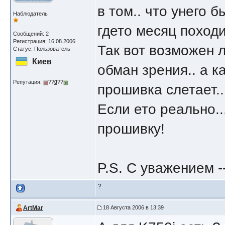
в том.. что унего 
Наблюдатель
гдето месяц походи
Сообщений: 2
Регистрация: 16.08.2006
Так вот возможен л
Статус: Пользователь
Киев
обман зрения.. а к
Репутация:
??
0
??
прошивка слетает..
Если ето реально..
прошивку!
P.S. С уважением -
?
ArtMar
18 Августа 2006 в 13:39