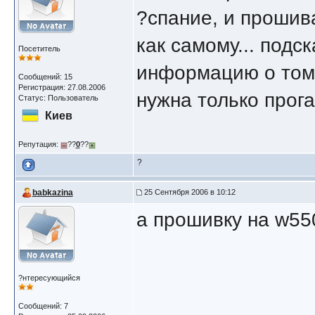
?спание, и прошива
как самому... подс
Посетитель
информацию о том г
Сообщений: 15
Регистрация: 27.08.2006
нужна только прога
Статус: Пользователь
Киев
Репутация:
??
0
??
?
babkazina
25 Сентября 2006 в 10:12
а прошивку на w550
?нтересующийся
Сообщений: 7