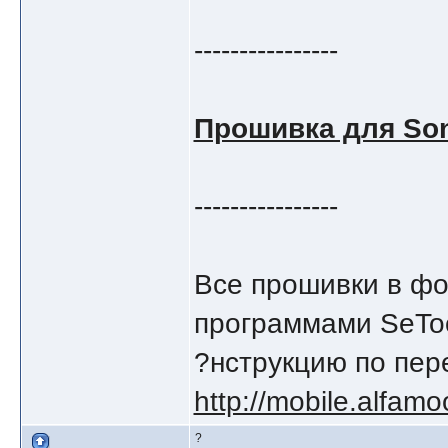
----------------
Прошивка для Son
----------------
Все прошивки в фо
программами SeToo
?нструкцию по пер
http://mobile.alfam
?