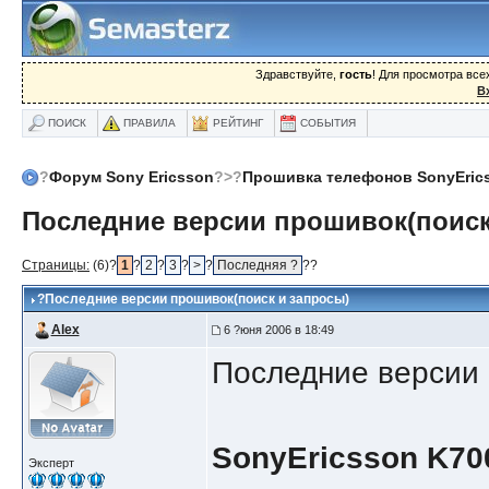
Здравствуйте,
гость
! Для просмотра вс
В
ПОИСК
ПРАВИЛА
РЕЙТИНГ
СОБЫТИЯ
?
Форум Sony Ericsson
?>?
Прошивка телефонов SonyEric
Последние версии прошивок(поиск
Страницы:
(6)?
1
?
2
?
3
?
>
?
Последняя ?
??
?
Последние версии прошивок(поиск и запросы)
Alex
6 ?юня 2006 в 18:49
Последние версии 
SonyEricsson K70
Эксперт