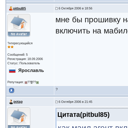
pitbul85
6 Октября 2006 в 18:56
мне бы прошивку на
включить на мабил
?нтересующийся
Сообщений: 5
Регистрация: 18.09.2006
Статус: Пользователь
Ярославль
Репутация:
??
0
??
?
potap
6 Октября 2006 в 21:45
Цитата(pitbul85)
как маил агент вк