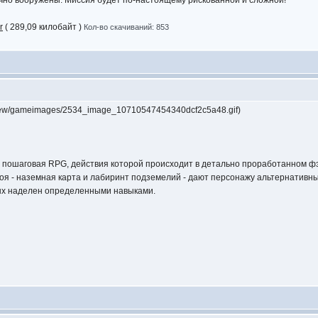
чно вооружены. Миссия будет по-настоящему рискованной и сложной!
r
( 289,09 килобайт )
Кол-во скачиваний: 853
review/gameimages/2534_image_10710547454340dcf2c5a48.gif)
ая пошаговая RPG, действия которой происходит в детально проработанном ф
оя - наземная карта и лабиринт подземелий - дают персонажу альтернативн
ых наделен определенными навыками.