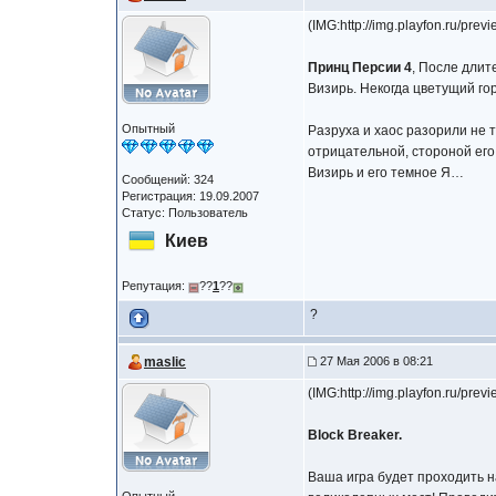
(IMG:http://img.playfon.ru/p
Принц Персии 4
, После длит
Визирь. Некогда цветущий го
Опытный
Разруха и хаос разорили не 
отрицательной, стороной его
Визирь и его темное Я…
Сообщений: 324
Регистрация: 19.09.2007
Статус: Пользователь
Киев
Репутация:
??
1
??
?
maslic
27 Мая 2006 в 08:21
(IMG:http://img.playfon.ru/p
Block Breaker.
Ваша игра будет проходить н