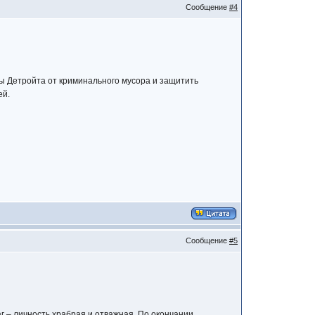
Сообщение
#4
цы Детройта от криминального мусора и защитить
ей.
Сообщение
#5
г – личность храбрая и отважная. По окончании