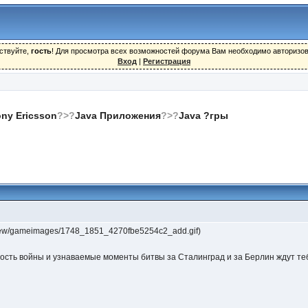
ствуйте,
гость
! Для просмотра всех возможностей форума Вам необходимо авторизов
Вход
|
Регистрация
ny Ericsson
?>?
Java Приложения
?>?
Java ?гры
review/gameimages/1748_1851_4270fbe5254c2_add.gif)
ость войны и узнаваемые моменты битвы за Сталинград и за Берлин ждут те