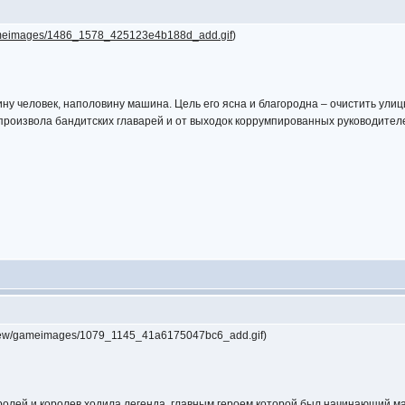
ameimages/1486_1578_425123e4b188d_add.gif
)
ну человек, наполовину машина. Цель его ясна и благородна – очистить ули
произвола бандитских главарей и от выходок коррумпированных руководител
review/gameimages/1079_1145_41a6175047bc6_add.gif)
олей и королев ходила легенда, главным героем которой был начинающий ма