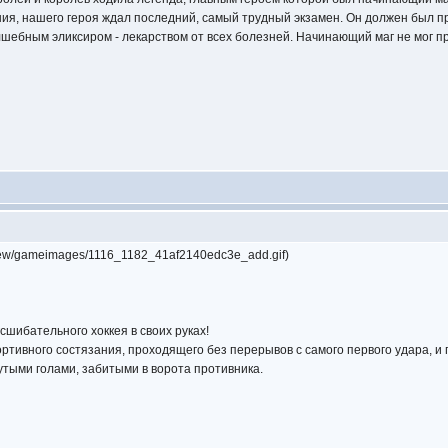
ия, нашего героя ждал последний, самый трудный экзамен. Он должен был пр
шебным эликсиром - лекарством от всех болезней. Начинающий маг не мог пре
review/gameimages/1116_1182_41af2140edc3e_add.gif)
сшибательного хоккея в своих руках!
ортивного состязания, проходящего без перерывов с самого первого удара, и
утыми голами, забитыми в ворота противника.