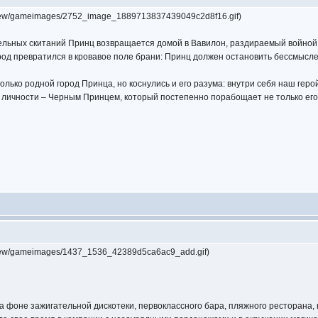
review/gameimages/2752_image_1889713837439049c2d8f16.gif)
ельных скитаний Принц возвращается домой в Вавилон, раздираемый войной.
род превратился в кровавое поле брани: Принц должен остановить бессмысл
только родной город Принца, но коснулись и его разума: внутри себя наш гер
 личности – Черным Принцем, который постепенно порабощает не только его ум
review/gameimages/1437_1536_42389d5ca6ac9_add.gif)
а фоне зажигательной дискотеки, первоклассного бара, пляжного ресторана, 