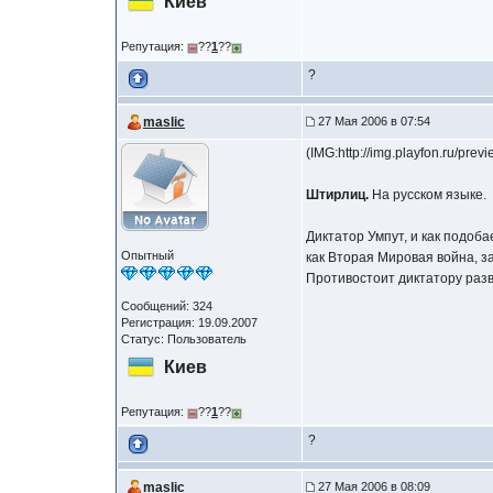
Киев
Репутация:
??
1
??
?
maslic
27 Мая 2006 в 07:54
(IMG:http://img.playfon.ru/p
Штирлиц.
На русском языке.
Диктатор Умпут, и как подоб
Опытный
как Вторая Мировая война, з
Противостоит диктатору раз
Сообщений: 324
Регистрация: 19.09.2007
Статус: Пользователь
Киев
Репутация:
??
1
??
?
maslic
27 Мая 2006 в 08:09