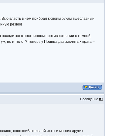
 Всю власть в нем прибрал к своим рукам тщеславный
енную резню!
ой находится в постоянном противостоянии с темной,
, но и тело. ? теперь у Принца два заклятых врага –
Сообщение
#9
казино, сногсшибательной яхты и многих других