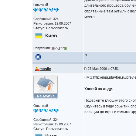
Опытный
длительного процесса обучен
спрятанные там бутыли с вол
места.
Сообщений: 324
Регистрация: 19.09.2007
Статус: Пользователь
Киев
Репутация:
??
1
??
?
maslic
27 Мая 2006 в 07:51
(IMG:http://img.playfon.ru/p
Хоккей на льду.
Подержите клюшку этого сног
Опытный
Окунитесь в гущу событий сп
позиции до игры с самыми кр
Сообщений: 324
Регистрация: 19.09.2007
Статус: Пользователь