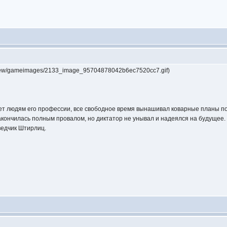
review/gameimages/2133_image_95704878042b6ec7520cc7.gif)
ает людям его профессии, все свободное время вынашивал коварные планы по 
акончилась полным провалом, но диктатор не унывал и надеялся на будущее.
ведчик Штирлиц.