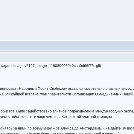
review/gameimages/2197_image_118080096042caa0d66f77c.gif)
руппировки «Народный Фронт Свободы» оказался смертельно опасный вирус, 
 на ближайшей встрече глав правительств Организации Объединенных Наций.
ористов, было задействовано элитное подразделение международных экспед
 чем, чтобы стереть с лица земли ребят из этой элитной команды.
оняясь за ними по всему миру – от Алжира до Амстердама, и не дайте им во