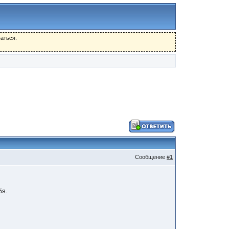
аться.
Сообщение
#1
бя.