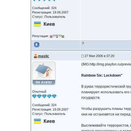
Сообщений: 324
Регистрация: 19.09.2007
Статус: Пользователь
Киев
Репутация:
??
1
??
?
maslic
27 Мая 2006 в 07:20
(IMG:http://img.playfon.ru/p
Rainbow Six: Lockdown"
В руках террористической г
Опытный
планируют использовать его
государств.
Сообщений: 324
Чтобы разрушить планы терр
Регистрация: 19.09.2007
Статус: Пользователь
они не остановятся ни перед
Киев
Выслеживайте террористов, г