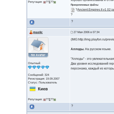
хорошо организованы и отли
Репутация:
??
1
??
Прикрепленные файлы
?
Ancient.Empires.II.v1.02.ja
?
?
maslic
27 Мая 2006 в 07:34
(IMG:http://img.playfon.ru/p
Аллоды.
На русском языке.
"Аллоды" - это увлекательн
Опытный
Два уровня исследований гер
персонажа, каждый из котор
Сообщений: 324
Регистрация: 19.09.2007
Статус: Пользователь
Киев
Репутация:
??
1
??
?