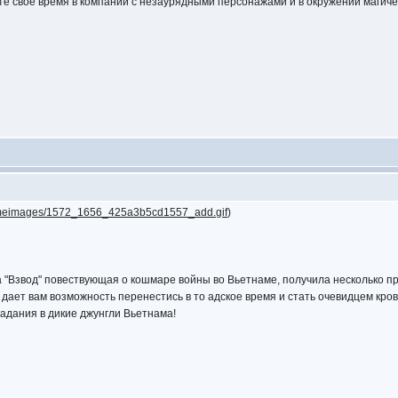
те свое время в компании с незаурядными персонажами и в окружении магич
ameimages/1572_1656_425a3b5cd1557_add.gif
)
"Взвод" повествующая о кошмаре войны во Вьетнаме, получила несколько пр
 дает вам возможность перенестись в то адское время и стать очевидцем кро
задания в дикие джунгли Вьетнама!