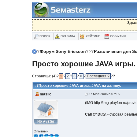
Здрав
ПОИСК
ПРАВИЛА
РЕЙТИНГ
СОБЫТИЯ
?
Форум Sony Ericsson
?>?
Развлечения для So
Просто хорошие JAVA игры.
Страницы:
(4)?
1
?
2
?
3
?
>
?
Последняя ?
??
?
Просто хорошие JAVA игры.
, JAVA на халяву.
maslic
27 Мая 2006 в 07:16
(IMG:http://img.playfon.ru/p
Call Of Duty.
- суровая реальн
Опытный