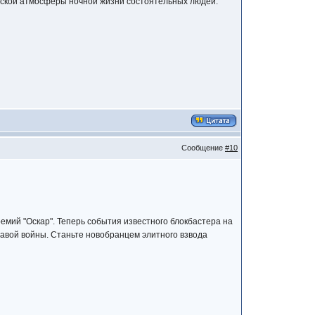
еской атмосферы ночной жизни состоятельных людей.
Сообщение
#10
емий "Оскар". Теперь события известного блокбастера на
вавой войны. Станьте новобранцем элитного взвода