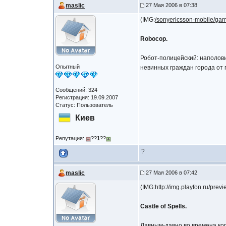
maslic
27 Мая 2006 в 07:38
(IMG:
/sonyericsson-mobile/g
Robocop.
Робот-полицейский: наполови
Опытный
невинных граждан города от 
Сообщений: 324
Регистрация: 19.09.2007
Статус: Пользователь
Киев
Репутация:
??
1
??
?
maslic
27 Мая 2006 в 07:42
(IMG:http://img.playfon.ru/p
Castle of Spells.
Давным-давно во времена кор