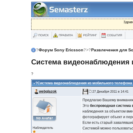
Здрав
ПОИСК
ПРАВИЛА
РЕЙТИНГ
СОБЫТИЯ
?
Форум Sony Ericsson
?>?
Развлечения для So
Система видеонаблюдения 
?
?
Система видеонаблюдения из мобильного телефона
webglazok
27 Декабря 2011 в 14:41
Предлагаю Вашему внимани
Это
беспроводная система
наблюдения за объектом вме
фотографирует объект и пере
Если есть старый завалявший
Наблюдатель
Системой можно пользоватьс