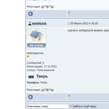
Репутация:
??
0
??
?
webglazok
28 Марта 2012 в 16:20
скачать webglazok можно здес
Наблюдатель
Сообщений: 2
Регистрация: 17.12.2011
Статус: Пользователь
Тверь
Телефон:
Nokia
Репутация:
??
0
??
?
?