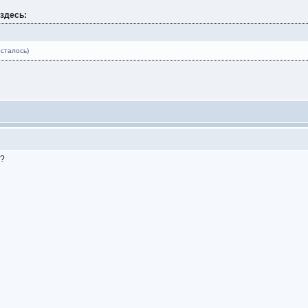
здесь:
сталось)
у?