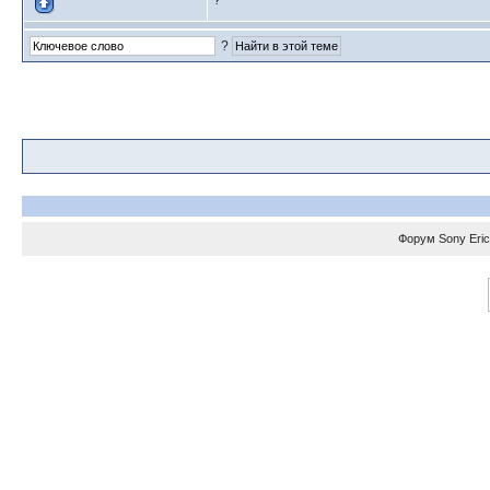
?
?
Форум
Sony Eri