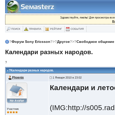
Здравствуйте,
гость
! Для просмотра вс
В
ПОИСК
ПРАВИЛА
РЕЙТИНГ
СОБЫТИЯ
?
Форум Sony Ericsson
?>?
Другое
?>?
Свободное общение
Календари разных народов.
?
?
Календари разных народов.
Phoenix
1 Января 2010 в 23:02
Календари и лето
(IMG:http://s005.ra
Участник