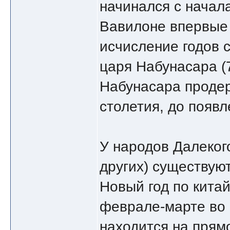
начинался с начал
Вавилоне впервые
исчисление годов 
царя Набунасара (
Набунасара продер
столетия, до появл
У народов Далеког
других) существую
Новый год по кита
феврале-марте во 
находится на прям