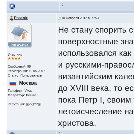
?
Phoenix
10 Февраля 2012 в 09:53
Не стану спорить 
поверхностные зна
использовался как
Участник
и русскими-правос
Сообщений: 99
Регистрация: 19.05.2007
византийским кале
Статус: Пользователь
Москва
до XVIII века, то 
Телефон:
Vivaz
Оператор:
Beeline
пока Петр I, своим
Репутация:
??
1
??
летоисчесление на
христова.