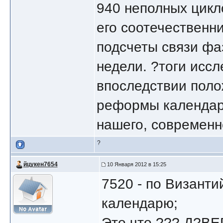
940 неполных цикл
его соотечественн
подсчеты связи фа
недели. ?тоги исс
впоследствии пол
реформы календар
нашего, современн
?
йцукен7654
10 Января 2012 в 15:25
7520 - по Византи
календарю;
Это что ??? Д?В