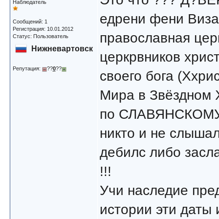
Наблюдатель
едрени фени Виза
Сообщений: 1
Регистрация: 10.01.2012
православная цер
Статус: Пользователь
Нижневартовск
церкрвников христ
Репутация:
??
0
??
своего бога (Ххри
Мира в Звёздном Х
по СЛАВЯНСКОМУ 
никто и не слышал
дебилс либо засл
!!!
Учи наследие пред
истории эти даты 