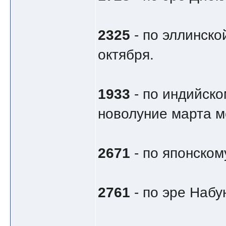
2325
- по эллинско
октября.
1933
- по индийско
новолуние марта м
2671
- по японском
2761
- по эре Набу