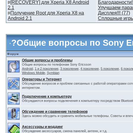
[RECOVERY] для Xperia X8 Android
Благодарности! 
2.1
Улучшаем пара
Получение Root для Xperia X8 на
Дисплея!!! (77)
Android 2.1
Сплошные игры!
?
Общие вопросы по Sony E
Форум
Общие вопросы и проблемы
Общие вопросы по телефонам Sony Ericsson
Android
,
1 и 2 поколение
,
3 поколение
,
4 поколение
,
5 поколение
,
6 покол
Windows Mobile
,
Symbian
Операторы и ?нтернет
Обсуждение вопросов и проблем связанных с работой операторами сот
интернетом.
Подключение к компьютеру
Обсуждаются вопросы подключения к компьютеру посредством Bluetooth,
Обсуждение и сравнение телефонов
Здесь можно обсудить и сравнить мобильные телефоны. Советы и впеч
Аксессуары и моддинг
Обсуждение аксессуаров, смена панелей, антенн, и т.д.