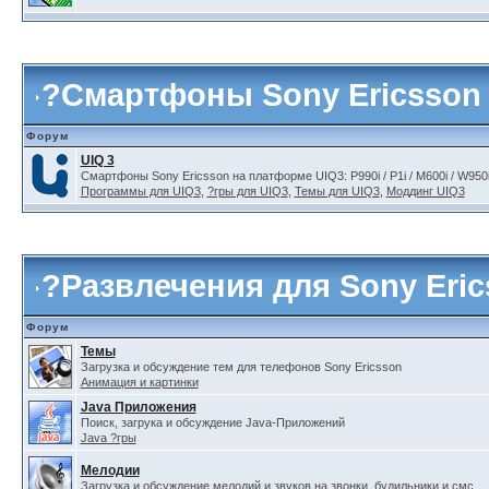
?
Смартфоны Sony Ericsson
Форум
UIQ 3
Смартфоны Sony Ericsson на платформе UIQ3: P990i / P1i / M600i / W950i
Программы для UIQ3
,
?гры для UIQ3
,
Темы для UIQ3
,
Моддинг UIQ3
?
Развлечения для Sony Eri
Форум
Темы
Загрузка и обсуждение тем для телефонов Sony Ericsson
Анимация и картинки
Java Приложения
Поиск, загрука и обсуждение Java-Приложений
Java ?гры
Мелодии
Загрузка и обсуждение мелодий и звуков на звонки, будильники и смс.