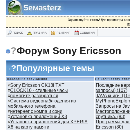
Здравствуйте,
гость
! Для просмотра вс
В
ПОИСК
ПРАВИЛА
РЕЙТИНГ
СОБЫТИЯ
?
Форум Sony Ericsson
?
Популярные темы
Последние обсуждения
По количеству отве
Sony Ericsson CK13i TXT
Последние верс
CLOCK10 - стильные часы
запросы) (107)
помогите разобраться
JAVA книги. (10
Система видеонаблюдения из
MyPhoneExplorer
мобильного телефона
Запросы на Jav
интернет с компа и сони
Местоположени
Установка приложений X8
спутника. (83)
Установка приложений для XPERIA
Программа для 
X8 на карту памяти
Ericsson (80)