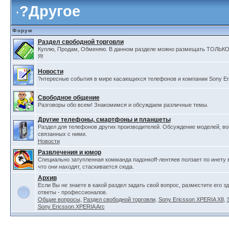
?
Другое
Форум
Раздел свободной торговли
Куплю, Продам, Обменяю. В данном разделе можно размещать ТОЛ
Я!
Новости
?нтересные события в мире касающихся телефонов и компании Sony Er
Свободное общение
Разговоры обо всем! Знакомимся и обсуждаем различные темы.
Другие телефоны, смартфоны и планшеты
Раздел для телефонов других производителей. Обсуждение моделей, в
связанных с ними.
Новости
Развлечения и юмор
Специально затупленная комманда падонкоff-лентяев ползает по инету 
что они находят, стаскивается сюда.
Архив
Если Вы не знаете в какой раздел задать свой вопрос, разместите его з
ответы - профессионалов.
Общие вопросы
,
Раздел свободной торговли
,
Sony Ericsson XPERIA X8
,
Sony Ericsson XPERIA Arc