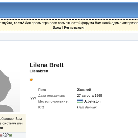
ствуйте,
гость
! Для просмотра всех возможностей форума Вам необходимо авторизов
Вход
|
Регистрация
Lilena Brett
Lilenabrett
Пол:
Женский
Дата рождения:
27 августа 1968
???
Местоположение:
Uzbekiston
ICQ:
Нет данных
ообщение, Вам
в систему
или
ся
?
0
?