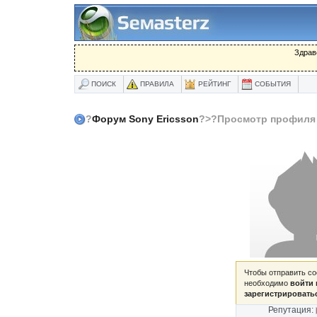
Здрав
ПОИСК
ПРАВИЛА
РЕЙТИНГ
СОБЫТИЯ
?
Форум Sony Ericsson
?>?Просмотр профиля
Чтобы отправить с
необходимо
войти 
зарегистрировать
Репутация: