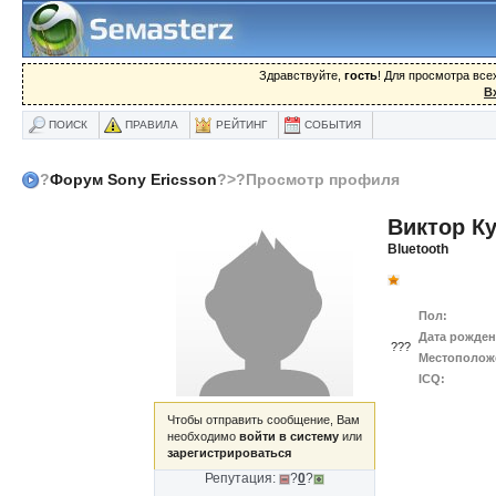
Здравствуйте,
гость
! Для просмотра вс
В
ПОИСК
ПРАВИЛА
РЕЙТИНГ
СОБЫТИЯ
?
Форум Sony Ericsson
?>?Просмотр профиля
Виктор К
Bluetooth
Пол:
Дата рожден
???
Местополож
ICQ:
Чтобы отправить сообщение, Вам
необходимо
войти в систему
или
зарегистрироваться
Репутация:
?
0
?