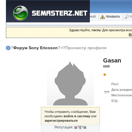
ФОРУМ
БЛОГИ
ФОТО
БАЗА ЗНАНИЙ
ПРАВИЛА
П
Здравствуйте,
гость
! Для просмотра вс
В
?
Форум Sony Ericsson
?>?Просмотр профиля
Gasan
nstt
Пол:
Дата рожден
???
Местополож
ICQ:
Чтобы отправить сообщение, Вам
необходимо
войти в систему
или
зарегистрироваться
Репутация:
?
0
?